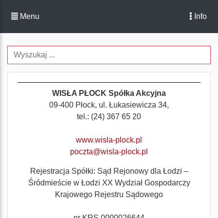
Menu
Info
WISŁA PŁOCK Spółka Akcyjna
09-400 Płock, ul. Łukasiewicza 34,
tel.: (24) 367 65 20
www.wisla-plock.pl
poczta@wisla-plock.pl
Rejestracja Spółki:
Sąd Rejonowy dla Łodzi –
Śródmieście w Łodzi XX Wydział Gospodarczy
Krajowego Rejestru Sądowego
nr KRS 0000026644